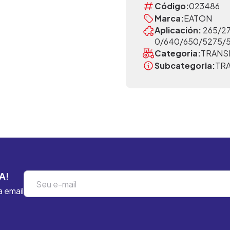
Código:
023486
Marca:
EATON
Aplicación:
265/27
0/640/650/5275/
Categoria:
TRANS
Subcategoria:
TR
A!
a email