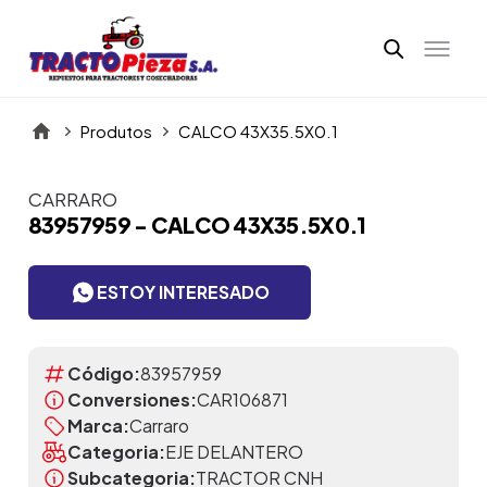
Produtos
CALCO 43X35.5X0.1
CARRARO
Itens da Galeria
83957959 - CALCO 43X35.5X0.1
ESTOY INTERESADO
Código:
83957959
Conversiones:
CAR106871
Marca:
Carraro
Categoria:
EJE DELANTERO
Subcategoria:
TRACTOR CNH