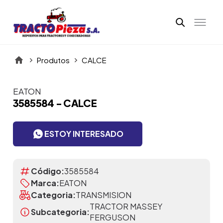
Produtos
CALCE
EATON
Itens da Galeria
3585584 - CALCE
ESTOY INTERESADO
Código:
3585584
Marca:
EATON
Categoria:
TRANSMISION
TRACTOR MASSEY
Subcategoria:
FERGUSON