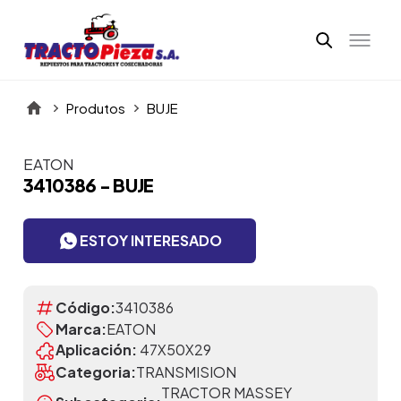
Produtos
BUJE
EATON
Itens da Galeria
3410386 - BUJE
ESTOY INTERESADO
Código:
3410386
Marca:
EATON
Aplicación:
47X50X29
Categoria:
TRANSMISION
TRACTOR MASSEY