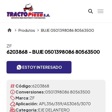
Produtos
BUJE 0501398086 80563500
ZF
Itens da Galeria
6203868 - BUJE 0501398086 80563500
ESTOY INTERESADO
Código:
6203868
Conversiones:
0501398086 80563500
Marca:
ZF
Aplicación:
APL356/359/AS3065/3070
Categoria:
EJE DELANTERO