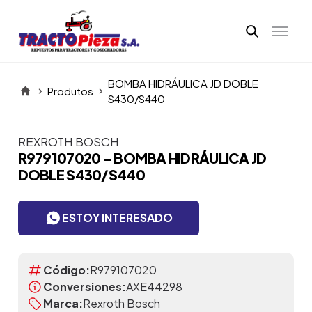
BOMBA HIDRÁULICA JD DOBLE
Produtos
S430/S440
REXROTH BOSCH
Itens da Galeria
R979107020 - BOMBA HIDRÁULICA JD
DOBLE S430/S440
ESTOY INTERESADO
Código:
R979107020
Conversiones:
AXE44298
Marca:
Rexroth Bosch