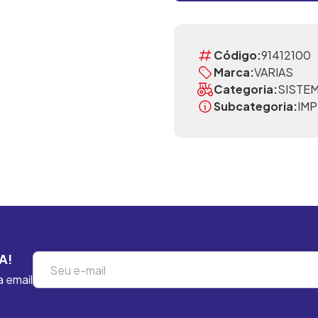
Código:
91412100
Marca:
VARIAS
Categoria:
SISTEM
Subcategoria:
IM
A!
a email