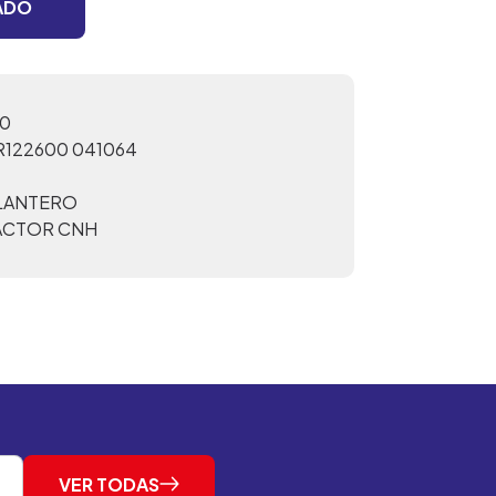
ADO
0
R122600 041064
ELANTERO
ACTOR CNH
VER TODAS