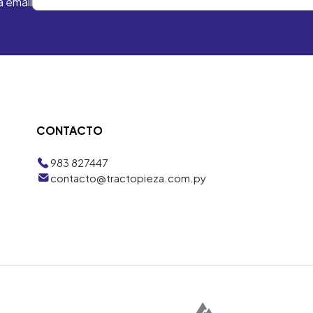
a email
CONTACTO
983 827447
contacto@tractopieza.com.py