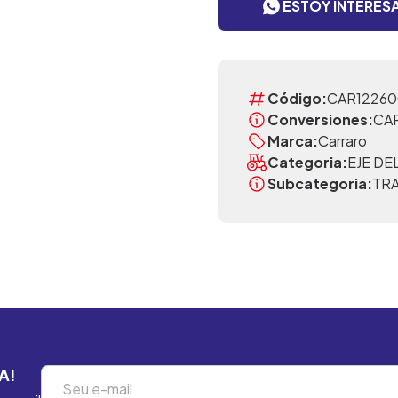
ESTOY INTERES
Código:
CAR12260
Conversiones:
CA
Marca:
Carraro
Categoria:
EJE D
Subcategoria:
TR
A!