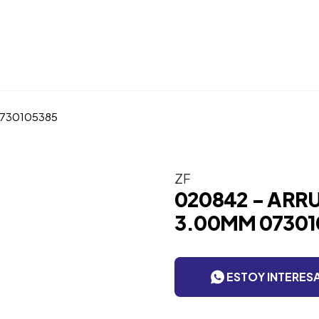
0730105385
ZF
020842 - ARR
3.00MM 07301
ESTOY INTERES