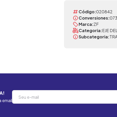
Código:
020842
Conversiones:
07
Marca:
ZF
Categoria:
EJE D
Subcategoria:
TR
A!
a email