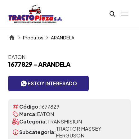
Produtos
ARANDELA
EATON
Itens da Galeria
1677829 - ARANDELA
ESTOY INTERESADO
Código:
1677829
Marca:
EATON
Categoria:
TRANSMISION
TRACTOR MASSEY
Subcategoria:
FERGUSON