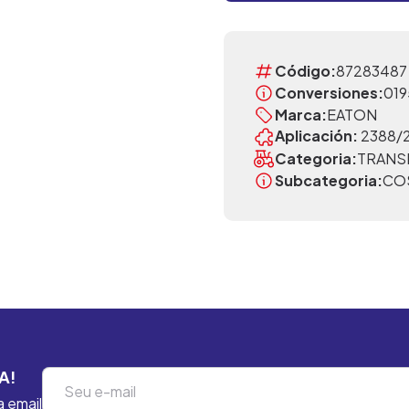
Código:
87283487
Conversiones:
019
Marca:
EATON
Aplicación:
2388/
Categoria:
TRANS
Subcategoria:
CO
A!
a email