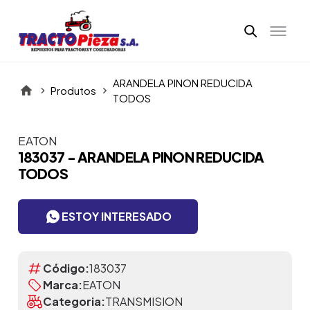
ARANDELA PINON REDUCIDA
Produtos
TODOS
EATON
Itens da Galeria
183037 - ARANDELA PINON REDUCIDA
TODOS
ESTOY INTERESADO
Código:
183037
Marca:
EATON
Categoria:
TRANSMISION