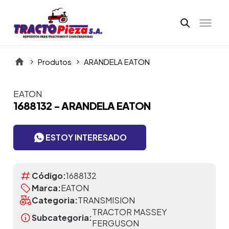
Produtos
ARANDELA EATON
EATON
Itens da Galeria
1688132 - ARANDELA EATON
ESTOY INTERESADO
Código:
1688132
Marca:
EATON
Categoria:
TRANSMISION
TRACTOR MASSEY
Subcategoria:
FERGUSON