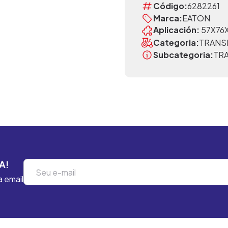
Código:
6282261
Marca:
EATON
Aplicación:
57X76
Categoria:
TRANS
Subcategoria:
TR
A!
a email