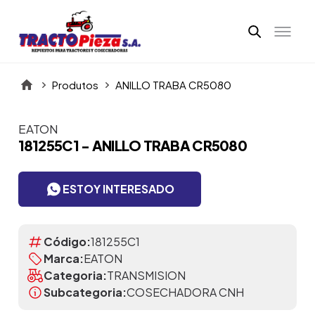
Produtos
ANILLO TRABA CR5080
EATON
Itens da Galeria
181255C1 - ANILLO TRABA CR5080
ESTOY INTERESADO
Código:
181255C1
Marca:
EATON
Categoria:
TRANSMISION
Subcategoria:
COSECHADORA CNH