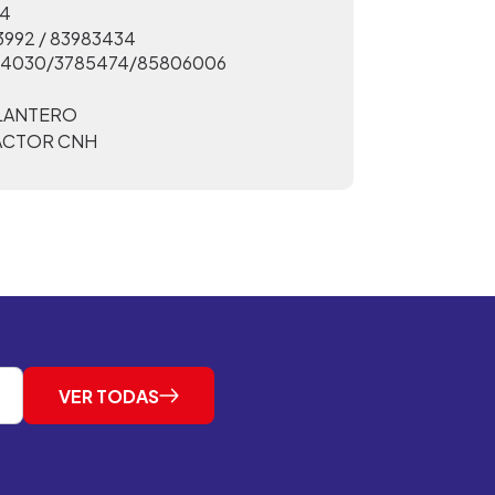
4
3992 / 83983434
54030/3785474/85806006
ELANTERO
ACTOR CNH
VER TODAS