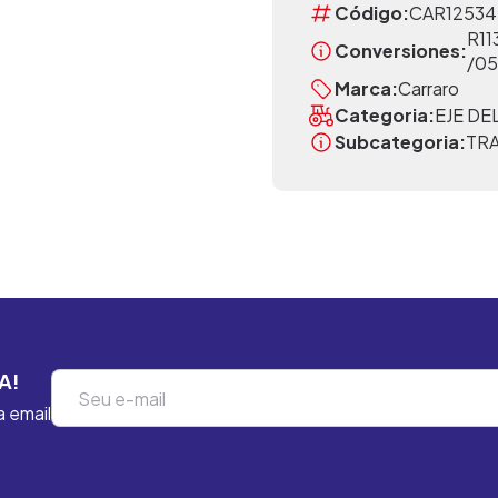
Código:
CAR12534
R11
Conversiones:
/0
Marca:
Carraro
Categoria:
EJE D
Subcategoria:
TR
A!
a email