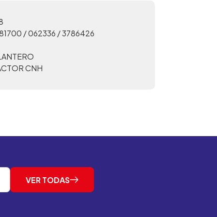
8
81700 / 062336 / 3786426
ELANTERO
ACTOR CNH
VER TODAS