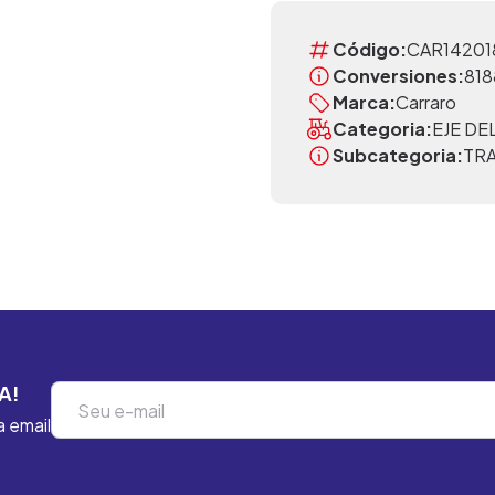
Código:
CAR14201
Conversiones:
818
Marca:
Carraro
Categoria:
EJE D
Subcategoria:
TR
A!
a email