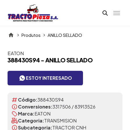
Produtos
ANILLO SELLADO
EATON
Itens da Galeria
388430S94 - ANILLO SELLADO
ESTOY INTERESADO
Código:
388430S94
Conversiones:
3317506 / 83913526
Marca:
EATON
Categoria:
TRANSMISION
Subcategoria:
TRACTOR CNH