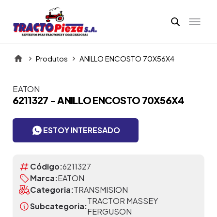
Produtos
ANILLO ENCOSTO 70X56X4
EATON
Itens da Galeria
6211327 - ANILLO ENCOSTO 70X56X4
ESTOY INTERESADO
Código:
6211327
Marca:
EATON
Categoria:
TRANSMISION
TRACTOR MASSEY
Subcategoria:
FERGUSON