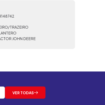
R148742
EIRO/TRAZEIRO
ELANTERO
ACTOR JOHN DEERE
VER TODAS