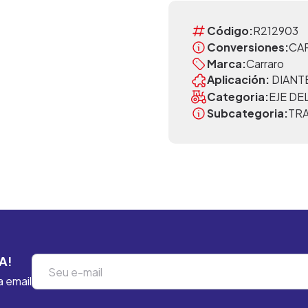
Código:
R212903
Conversiones:
CA
Marca:
Carraro
Aplicación:
DIANT
Categoria:
EJE D
Subcategoria:
TR
A!
a email