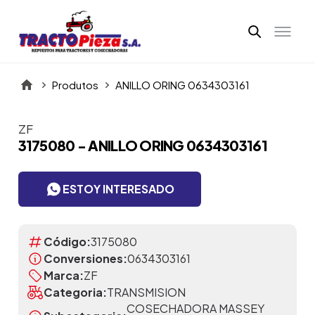
Produtos
ANILLO ORING 0634303161
ZF
Itens da Galeria
3175080 - ANILLO ORING 0634303161
ESTOY INTERESADO
Código:
3175080
Conversiones:
0634303161
Marca:
ZF
Categoria:
TRANSMISION
COSECHADORA MASSEY